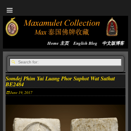
Home 主页
English Blog
中文版博客
Somdej Phim Yai Luang Phor Suphot Wat Suthat
BE2484
June 19, 2017