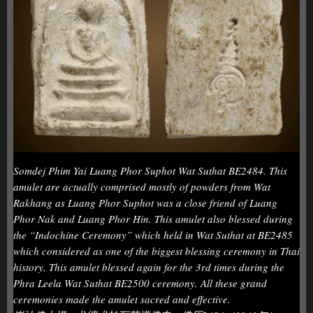
Somdej Phim Yai Luang Phor Suphot Wat Suthat BE2484. This
amulet are actually comprised mostly of powders from Wat
Rakhang as Luang Phor Suphot was a close friend of Luang
Phor Nak and Luang Phor Hin. This amulet also blessed during
the “Indochine Ceremony” which held in Wat Suthat at BE2485
which considered as one of the biggest blessing ceremony in Thai
history. This amulet blessed again for the 3rd times during the
Phra Leela Wat Suthat BE2500 ceremony. All these grand
ceremonies made the amulet sacred and effective.