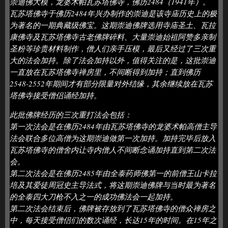
崇迪佛大模，龙婆术帕瓦苏塔佛寺，佛历2484（1941年）。
瓦苏塔佛寺于佛历2484年兴办制作的崇迪是该寺庙历史上的极
为著名的一期典藏级佛宝。这期崇迪佛牌选用寺庙圣土、瓦拉
康佛寺及瓦苏塔佛寺古老佛牌碎料、大量崇迪始祖阿赞多亲制
圣粉等珍贵材料制作，僧人们亲手压模，最后又经过了三次重
大的法会加持。除了法会加持以外，值得关注的是，这批崇迪
一直放在瓦苏塔佛寺禅房里，不间断得到加持；直到佛历
2548-2552年期间才有部分限量对外结缘，其余继续放在瓦苏
塔佛寺接受僧侣诵经加持。
此批佛牌经历的三次重打法会包括：
第一次法会是在佛历2484年由瓦苏塔佛寺的龙婆术帕高僧主导
法会联合多位高僧为这期崇迪做第一次加持。加持完毕后放入
瓦苏塔佛寺的僧舍内让寺内僧人不间断念诵加持直到第二次法
会。
第二次法会是在佛历2485年由全泰药师佛第一的前僧王山卡拉
培及其爱徒周冠史主导法式，将这期崇迪佛牌与当时最为著名
的全泰四大刀枪不入之一的成功佛法会一起加持。
第二次法会结束后，佛牌被存放到了瓦苏塔佛寺的僧众禅房之
中，每天接受僧侣们的数次诵经，长达15年的时间。在15年之