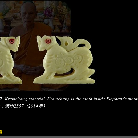
 Kramchang material. Kramchang is the tooth inside Elephant’s mout
历2557（2014年）。
麟