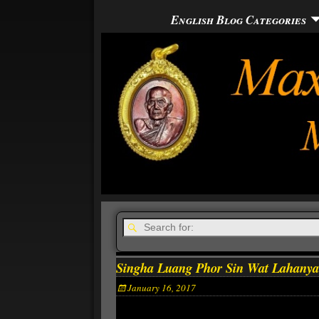
English Blog Categories
Singha Luang Phor Sin Wat Lahany
January 16, 2017