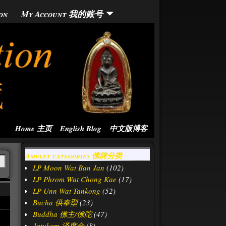
on
My Account 我的账号
Home 主页
English Blog
中文版博客
Amulet categories 佛牌分类
LP Moon Wat Ban Jan
(102)
LP Phrom Wat Chong Kae
(17)
LP Unn Wat Tankong
(52)
Bucha 供奉型
(23)
Buddha 佛主/佛陀
(47)
Jatukam 泽度金
(8)