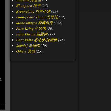
Khunpaen 坤平
(25)
Kreunglang 冠兰圣物
(43)
Luang Phor Thuad 龙婆托
(12)
Monk Images 师傅自身
(132)
Phra Kring 药师佛
(30)
Phra Phrom 四面神
(19)
Phra Pidta 必达佛/掩面佛
(45)
Somdej 崇迪佛
(59)
Others 其他
(25)
h.