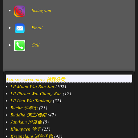
Instagram
Email
Call
Amulet categories 佛牌分类
LP Moon Wat Ban Jan
(102)
LP Phrom Wat Chong Kae
(17)
LP Unn Wat Tankong
(52)
Bucha 供奉型
(23)
Buddha 佛主/佛陀
(47)
Jatukam 泽度金
(8)
Khunpaen 坤平
(25)
Kreunglang 冠兰圣物
(43)