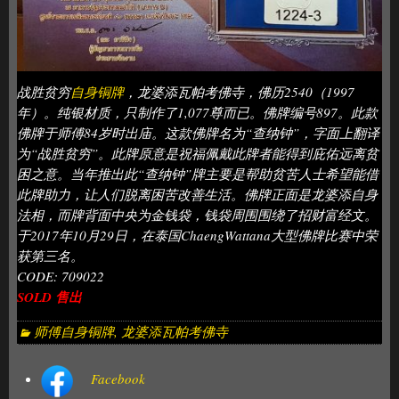
战胜贫穷
自身铜牌
，龙婆添瓦帕考佛寺，佛历2540（1997
年）。纯银材质，只制作了1,077尊而已。佛牌编号897。此款
佛牌于师傅84岁时出庙。这款佛牌名为“查纳钟”，字面上翻译
为“战胜贫穷”。此牌原意是祝福佩戴此牌者能得到庇佑远离贫
困之意。当年推出此“查纳钟”牌主要是帮助贫苦人士希望能借
此牌助力，让人们脱离困苦改善生活。佛牌正面是龙婆添自身
法相，而牌背面中央为金钱袋，钱袋周围围绕了招财富经文。
于2017年10月29日，在泰国ChaengWattana大型佛牌比赛中荣
获第三名。
CODE: 709022
SOLD 售出
师傅自身铜牌
,
龙婆添瓦帕考佛寺
Facebook