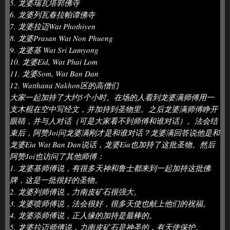
5. 龙婆瑞瓦塔郭佛寺
6. 龙婆列瓦春拉帕谭佛寺
7. 龙婆拉迈Wat Phothiyen
8. 龙婆Prasan Wat Non Phueng
9. 龙婆基 Wat Sri Lamyong
10. 龙婆Eid, Wat Phai Lom
11. 龙婆Som, Wat Ban Dan
12. Watthana Nakhon区的高僧们
大家一起加持了大约5个小时。在场的人看到龙婆满师傅用一
支木棍在空中写经文，并加持到圣物里。之后龙婆满师傅睁开
眼睛，并与人对话（可是大家看不到师傅和谁对话）。法会结
束后，阿赞Joi问龙婆满刚才是和谁对话？龙婆满回答说他是和
龙婆Eia Wat Ban Dan说话，龙婆Eia也加持了这批圣物。然后
阿赞Joi也访问了其他师傅：
1. 龙婆基师傅说，有很多天神和鲁士都来到一起加持这批佛
牌，这是一批很好的圣物。
2. 龙婆列师傅说，力南皮矿石很强大。
3. 龙婆喷师傅说，法会很好，很多天使也献上他们的祝福。
4. 龙婆添师傅说，正人缘的加持是最棒的。
5. 龙婆拉迈师傅说，力南皮矿石是神圣的，有天使保护。