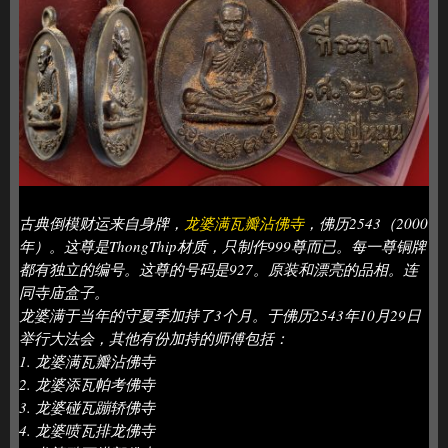
古典倒模财运来自身牌，
龙婆满瓦瓣沾佛寺
，佛历2543（2000
年）。这尊是ThongThip材质，只制作999尊而已。每一尊铜牌
都有独立的编号。这尊的号码是927。原装和漂亮的品相。连
同寺庙盒子。
龙婆满于当年的守夏季加持了3个月。于佛历2543年10月29日
举行大法会，其他有份加持的师傅包括：
1. 龙婆满瓦瓣沾佛寺
2. 龙婆添瓦帕考佛寺
3. 龙婆碰瓦蹦轿佛寺
4. 龙婆喷瓦排龙佛寺