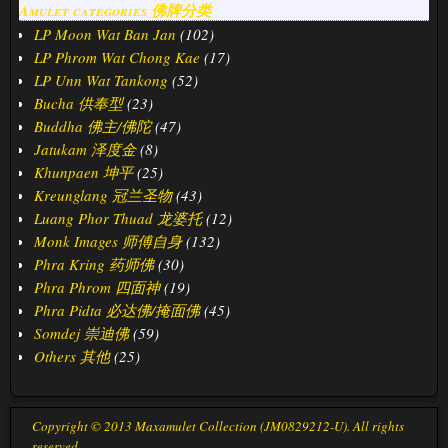
Amulet categories 佛牌分类
LP Moon Wat Ban Jan
(102)
LP Phrom Wat Chong Kae
(17)
LP Unn Wat Tankong
(52)
Bucha 供奉型
(23)
Buddha 佛主/佛陀
(47)
Jatukam 泽度金
(8)
Khunpaen 坤平
(25)
Kreunglang 冠兰圣物
(43)
Luang Phor Thuad 龙婆托
(12)
Monk Images 师傅自身
(132)
Phra Kring 药师佛
(30)
Phra Phrom 四面神
(19)
Phra Pidta 必达佛/掩面佛
(45)
Somdej 崇迪佛
(59)
Others 其他
(25)
Copyright © 2013 Maxamulet Collection (JM0829212-U). All rights
reserved.