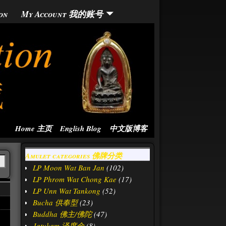
on
My Account 我的账号
Home 主页
English Blog
中文版博客
Amulet categories 佛牌分类
LP Moon Wat Ban Jan
(102)
LP Phrom Wat Chong Kae
(17)
LP Unn Wat Tankong
(52)
Bucha 供奉型
(23)
Buddha 佛主/佛陀
(47)
Jatukam 泽度金
(8)