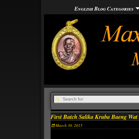
English Blog Categories
First Batch Salika Kruba Baeng Wa
March 30, 2015