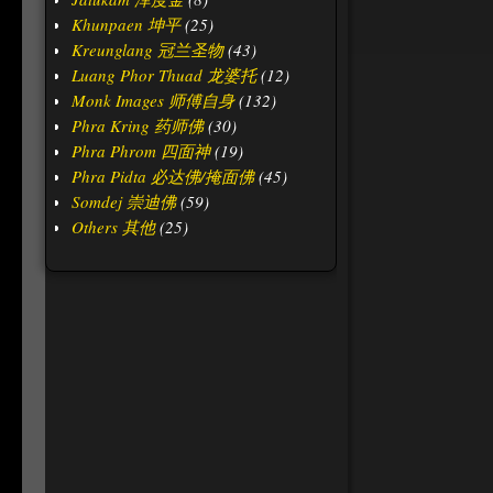
Khunpaen 坤平
(25)
Kreunglang 冠兰圣物
(43)
Luang Phor Thuad 龙婆托
(12)
Monk Images 师傅自身
(132)
Phra Kring 药师佛
(30)
Phra Phrom 四面神
(19)
Phra Pidta 必达佛/掩面佛
(45)
Somdej 崇迪佛
(59)
Others 其他
(25)