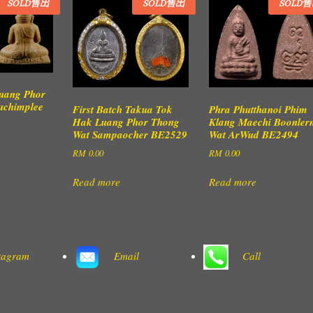
SOLD售出
SOLD售出
SOLD
uang Phor
uchimplee
First Batch Takua Tok
Phra Phutthanoi Phim
Hak Luang Phor Thong
Klang Maechi Boonler
Wat Sampaocher BE2529
Wat ArWud BE2494
RM
0.00
RM
0.00
Read more
Read more
tagram
Email
Call