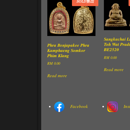
SOLD售出
Sangkachai L
Toh Wat Prad
Phra Benjapakee Phra
BE2520
Kamphaeng Somkor
Phim Klang
RM
0.00
RM
0.00
Read more
Read more
Facebook
Ins