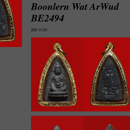
Boonlern Wat ArWud
BE2494
RM
0.00