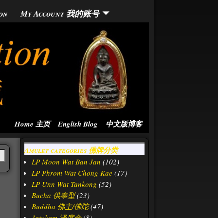
on
My Account 我的账号
Home 主页
English Blog
中文版博客
Amulet categories 佛牌分类
LP Moon Wat Ban Jan
(102)
LP Phrom Wat Chong Kae
(17)
LP Unn Wat Tankong
(52)
Bucha 供奉型
(23)
Buddha 佛主/佛陀
(47)
Jatukam 泽度金
(8)