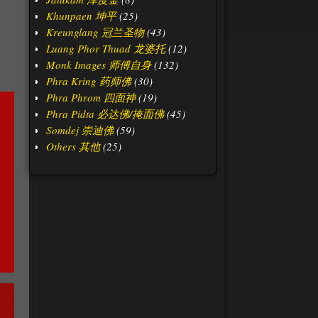
Khunpaen 坤平
(25)
Kreunglang 冠兰圣物
(43)
Luang Phor Thuad 龙婆托
(12)
Monk Images 师傅自身
(132)
Phra Kring 药师佛
(30)
Phra Phrom 四面神
(19)
Phra Pidta 必达佛/掩面佛
(45)
Somdej 崇迪佛
(59)
Others 其他
(25)