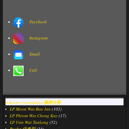
Facebook
Instagram
Email
Call
Amulet categories 佛牌分类
LP Moon Wat Ban Jan
(102)
LP Phrom Wat Chong Kae
(17)
LP Unn Wat Tankong
(52)
Bucha 供奉型
(23)