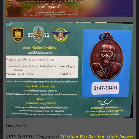
Out of stock
SKU:
2005011
Categories:
LP Moon Wat Ban Jan
,
Monk Images