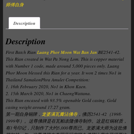
师傅自身
Description
Description
First Batch Rian
Luang Phor Moon Wat Ban Jan
BE2541-42.
This Rian created in Wat Pa Nong Lom. This is copper material
with Number 1 code, made around 5,000 pieces only. Luang
Phor Moon blessed this Rian for a year. It won 2 times No1 in
Thailand SamakonPhra Amulet Competition:
1. 16th February 2020, No1 in Khon Kaen.
2. 15th March 2020, No1 in ChaengWattana.
This Rian encased with 93.5% openable Gold casing. Gold
casing weight around 17.27 gram.
第一期自身铜牌，
龙婆满瓦瓣沾佛寺
，佛历2541-42（1998-
1999年）。这尊佛牌是在瓦帕农隆佛寺制作。这是红铜材质，
有1号印记，只制作了大约5,000尊而已。龙婆满大师为这批佛