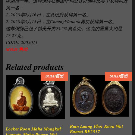
牌加持一年。这尊佛牌在泰国萨玛空联办佛牌比赛中获得两次
第一名：
1. 2020年2月16日，在孔敬府获得第一名。
2. 2020年3月15日，在ChaengWattana再次获得第一名。
这尊铜牌已包了精美开关93.5%真金壳。金壳的重量大约是
17.27克。
CODE: 2005011
SOLD 售出
Related products
SOLD售出
SOLD售出
Rian Luang Phor Koon Wat
Locket Roon Maha Mongkul
Banrai BE2517
Luangta Maha Boowa Wat