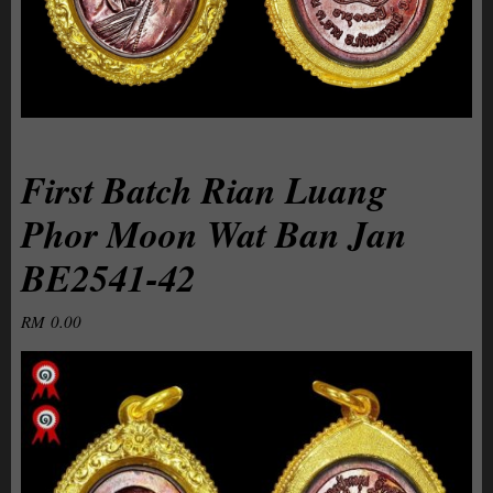
First Batch Rian Luang
Phor Moon Wat Ban Jan
BE2541-42
RM
0.00