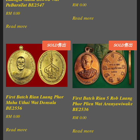
PaBarnTat BE2547
RM
0.00
RM
0.00
Read more
Read more
SOLD售出
SOLD售出
First Batch Rian Luang Phor
First Batch Rian 5 Rob Luang
Maha Uthai Wat Donsala
Phor Plien Wat Aranyawiwake
BE2556
BE2536
RM
0.00
RM
0.00
Read more
Read more